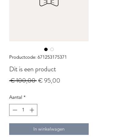
Productcode: 671253175371
Dit is een product
Normale
Verkoopprijs
 € 100,00 
€ 95,00
prijs
Aantal
*
In winkelwagen