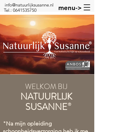
info@natuurlijksusanne.nl
menu->
Tel.:
0641535750
WELKOM BIJ
NATUURLIJK
SUSANNE
®
"Na mijn opleiding
schoonheidsverzorging heb ik me